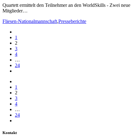
Quartett ermittelt den Teilnehmer an den WorldSkills - Zwei neue
Mitglieder…
Fliesen-Nationalmannschaft
,
Presseberichte
1
2
3
4
…
24
1
2
3
4
…
24
Kontakt