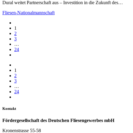
Dural weitet Partnerschaft aus – Investition in die Zukunft des…
Fliesen-Nationalmannschaft
1
2
3
…
24
1
2
3
…
24
Kontakt
Fördergesellschaft des Deutschen Fliesengewerbes mbH
Kronenstrasse 55-58