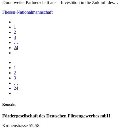
Dural weitet Partnerschaft aus – Investition in die Zukunft des…
Fliesen-Nationalmannschaft
1
2
3
…
24
1
2
3
…
24
Kontakt
Fördergesellschaft des Deutschen Fliesengewerbes mbH
Kronenstrasse 55-58