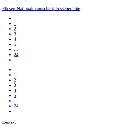
Fliesen-Nationalmannschaft
,
Presseberichte
1
2
3
4
5
…
24
1
2
3
4
5
…
24
Kontakt