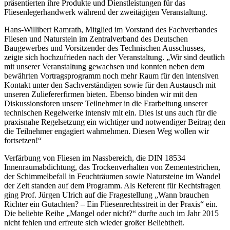
präsentierten ihre Produkte und Dienstleistungen für das
Fliesenlegerhandwerk während der zweitägigen Veranstaltung.
Hans-Willibert Ramrath, Mitglied im Vorstand des Fachverbandes
Fliesen und Naturstein im Zentralverband des Deutschen
Baugewerbes und Vorsitzender des Technischen Ausschusses,
zeigte sich hochzufrieden nach der Veranstaltung. „Wir sind deutlich
mit unserer Veranstaltung gewachsen und konnten neben dem
bewährten Vortragsprogramm noch mehr Raum für den intensiven
Kontakt unter den Sachverständigen sowie für den Austausch mit
unseren Zuliefererfirmen bieten. Ebenso binden wir mit den
Diskussionsforen unsere Teilnehmer in die Erarbeitung unserer
technischen Regelwerke intensiv mit ein. Dies ist uns auch für die
praxisnahe Regelsetzung ein wichtiger und notwendiger Beitrag den
die Teilnehmer engagiert wahrnehmen. Diesen Weg wollen wir
fortsetzen!“
Verfärbung von Fliesen im Nassbereich, die DIN 18534
Innenraumabdichtung, das Trockenverhalten von Zementestrichen,
der Schimmelbefall in Feuchträumen sowie Natursteine im Wandel
der Zeit standen auf dem Programm. Als Referent für Rechtsfragen
ging Prof. Jürgen Ulrich auf die Fragestellung „Wann brauchen
Richter ein Gutachten? – Ein Fliesenrechtsstreit in der Praxis“ ein.
Die beliebte Reihe „Mangel oder nicht?“ durfte auch im Jahr 2015
nicht fehlen und erfreute sich wieder großer Beliebtheit.