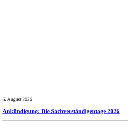
6. August 2026
Ankündigung: Die Sachverständigentage 2026
Allgemein
Presseberichte
Technischer
Ausschuss
Veranstaltungsberichte