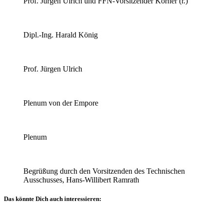
Prof. Jürgen Ulrich und FFN-Vorsitzender Körner (r.)
Dipl.-Ing. Harald König
Prof. Jürgen Ulrich
Plenum von der Empore
Plenum
Begrüßung durch den Vorsitzenden des Technischen
Ausschusses, Hans-Willibert Ramrath
Das könnte Dich auch interessieren:
Allgemein
Sachverständigentage
Technischer Ausschuss