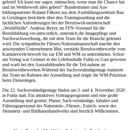
gelernt! Ich kann nur sagen, mitmachen, wenn man die Chance hat
und im Wettbewerb alles geben!“ Bundestrainer und Aus-
bildungsmeister Roland Filkorn aus dem Ausbildungszentrum Bau
in Geislingen berichtete über den Trainingsumfang und die
fachlichen Anforderungen bei der Berufswelt-meisterschaft
„WorldSkills“. Andreas Beyer, im FFN-Vorstand für die
Berufsbildung ver-antwortlich, unterstich die Imagepflege und
Nachwuchswerbung, die mit dem Team für die Branche geleistet
wird. Die sympathische Fliesen-Nationalmannschaft machte den
anwesenden Unternehmern Mut, verstärkt Berufswettbewerbe vom
Kammerwett-bewerb bis zur EM und WM zu unterstützten. Schon
am Vortag war Gentner in der Lehrbauhalle Fulda zu Gast gewesen
und warb bei den Auszubildenden für die Teil-nahme an
Berufswettbewerben.Während der Sachverständigentage trainierte
das Team im Rahmen der Ausstellung und zeigte die WM-Präzision
beim Fliesenlegen.
Die 22. Sachverständigentage finden am 3. und 4. November 2020
in Fulda statt. Ein attraktives Vortragsprogramm und eine große
Ausstellung sind gesetzt. Planer, Sach-verständige, Inhaber und
Führungspersonal des Naturstein-, Fliesen-, Estrich- sowie des
Steinmetz- und Bildhauerhandwerks sind herzlich Willkommen.