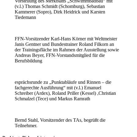
Vorstellung des Merkblatts „Schwimmbadbau“ mit
(v.l.) Thomas Schmidt (Schomburg), Sebastian
Kammerer (Sopro), Dirk Heidrick und Karsten
Tiedemann
FFN-Vorsitzender Karl-Hans Körner mit Weltmeister
Janis Gentner und Bundestrainer Roland Filkorn an
der Trainingsfläche im Rahmen der Ausstellung sowie
Andreas Beyer, FFN-Vorstandsmitglied für die
Berufsbildung
esprächsrunde zu „Punktabläufe und Rinnen – die
fachgerechte Ausführung“ mit (v.l.) Emanuel
Schreiber (Ardex), Roland Priller (Kessel) ,Christian
Schmalzel (Tece) und Markus Ramrath
Bernd Stahl, Vorsitzender des TAs, begrüßt die
Teilnehmer.