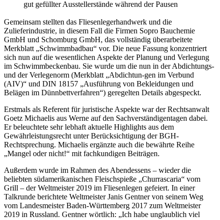
gut gefüllter Ausstellerstände während der Pausen
Gemeinsam stellten das Fliesenlegerhandwerk und die
Zulieferindustrie, in diesem Fall die Firmen Sopro Bauchemie
GmbH und Schomburg GmbH, das vollständig überarbeitete
Merkblatt „Schwimmbadbau“ vor. Die neue Fassung konzentriert
sich nun auf die wesentlichen Aspekte der Planung und Verlegung
im Schwimmbeckenbau. Sie wurde um die nun in der Abdichtungs-
und der Verlegenorm (Merkblatt „Abdichtun-gen im Verbund
(AIV)“ und DIN 18157 „Ausführung von Bekleidungen und
Belägen im Dünnbettverfahren“) geregelten Details abgespeckt.
Erstmals als Referent für juristische Aspekte war der Rechtsanwalt
Goetz Michaelis aus Werne auf den Sachverständigentagen dabei.
Er beleuchtete sehr lebhaft aktuelle Highlights aus dem
Gewährleistungsrecht unter Berücksichtigung der BGH-
Rechtsprechung. Michaelis ergänzte auch die bewährte Reihe
„Mangel oder nicht!“ mit fachkundigen Beiträgen.
Außerdem wurde im Rahmen des Abendessens – wieder die
beliebten südamerikanischen Fleischspieße „Churrascaria“ vom
Grill – der Weltmeister 2019 im Fliesenlegen gefeiert. In einer
Talkrunde berichtete Weltmeister Janis Gentner von seinem Weg
vom Landesmeister Baden-Württemberg 2017 zum Weltmeister
2019 in Russland. Gentner wörtlich: „Ich habe unglaublich viel